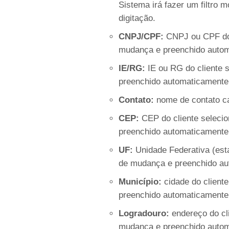
Sistema irá fazer um filtro 
digitação.
CNPJ/CPF:
CNPJ ou CPF do 
mudança e preenchido autom
IE/RG:
IE ou RG do cliente
preenchido automaticamente
Contato:
nome de contato ca
CEP:
CEP do cliente selec
preenchido automaticamente
UF:
Unidade Federativa (es
de mudança e preenchido au
Município:
cidade do client
preenchido automaticamente
Logradouro:
endereço do cl
mudança e preenchido autom