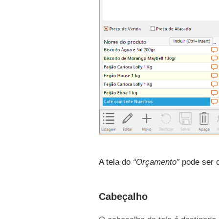
A tela do
“Orçamento”
pode ser d
Cabeçalho