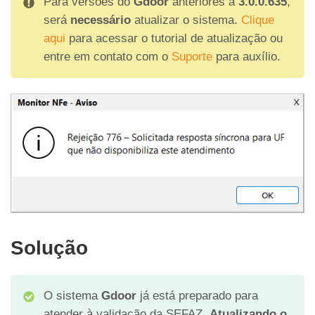
Para versões do
Gdoor
anteriores à
3.0.0.635
,
será
necessário
atualizar o sistema.
Clique
aqui
para acessar o tutorial de atualização ou
entre em contato com o
Suporte
para auxílio.
Solução
O sistema
Gdoor
já está preparado para
atender à validação da SEFAZ.
Atualizando o