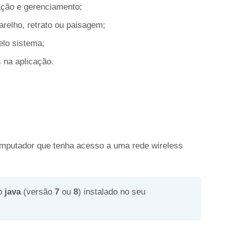
ação e gerenciamento;
relho, retrato ou paisagem;
elo sistema;
 na aplicação.
mputador que tenha acesso a uma rede wireless
 o
java
(versão
7
ou
8
) instalado no seu