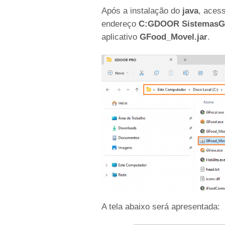
Após a instalação do
java
, aces
endereço
C:GDOOR Sistemas
aplicativo
GFood_Movel.jar
.
A tela abaixo será apresentada: