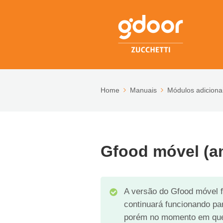
Home
Manuais
Módulos adiciona
Gfood móvel (an
A versão do Gfood móvel f
continuará funcionando par
porém no momento em q